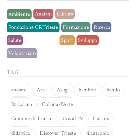
Anziani
Cultura
Ambiente
Fondazione CRTrieste
Formazione
Ricerca
Salute
Senza categoria
Sport
Sviluppo
Volontariato
TAG
anziani
Arte
Asugi
bambini
bando
Barcolana
Collana d'Arte
Comune di Trieste
Covid-19
Cultura
didattica
Discover Trieste
filantropia