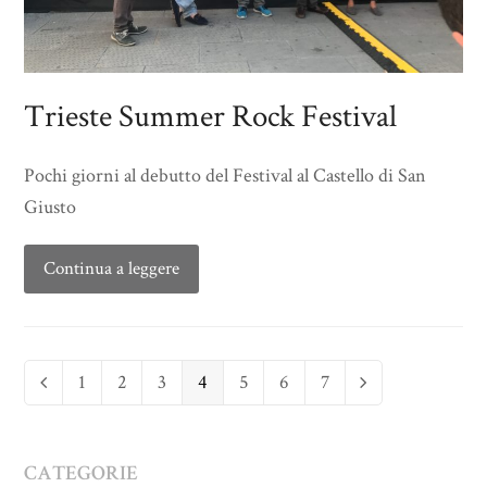
Trieste Summer Rock Festival
Pochi giorni al debutto del Festival al Castello di San
Giusto
Continua a leggere
Page
Page
Page
Page
Page
Page
Page
1
2
3
4
5
6
7
Previous
Next
CATEGORIE