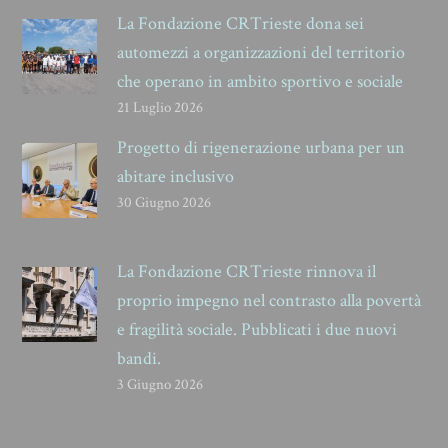
La Fondazione CRTrieste dona sei
automezzi a organizzazioni del territorio
che operano in ambito sportivo e sociale
21 Luglio 2026
Progetto di rigenerazione urbana per un
abitare inclusivo
30 Giugno 2026
La Fondazione CRTrieste rinnova il
proprio impegno nel contrasto alla povertà
e fragilità sociale. Pubblicati i due nuovi
bandi.
3 Giugno 2026