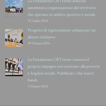
La Fondazione CRTrieste dona sei
automezzi a organizzazioni del territorio
che operano in ambito sportivo e sociale
21 Luglio 2026
Progetto di rigenerazione urbana per un
abitare inclusivo
30 Giugno 2026
La Fondazione CRTrieste rinnova il
proprio impegno nel contrasto alla povertà
e fragilità sociale. Pubblicati i due nuovi
bandi.
3 Giugno 2026