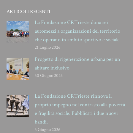
ARTICOLI RECENTI
La Fondazione CRTrieste dona sei
automezzi a organizzazioni del territorio
che operano in ambito sportivo e sociale
21 Luglio 2026
Progetto di rigenerazione urbana per un
abitare inclusivo
30 Giugno 2026
La Fondazione CRTrieste rinnova il
proprio impegno nel contrasto alla povertà
e fragilità sociale. Pubblicati i due nuovi
bandi.
3 Giugno 2026