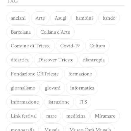
TAG
anziani
Arte
Asugi
bambini
bando
Barcolana
Collana d'Arte
Comune di Trieste
Covid-19
Cultura
didattica
Discover Trieste
filantropia
Fondazione CRTrieste
formazione
giornalismo
giovani
informatica
informazione
istruzione
ITS
Link festival
mare
medicina
Miramare
monografia
Muggia
Museo Carà Muggia