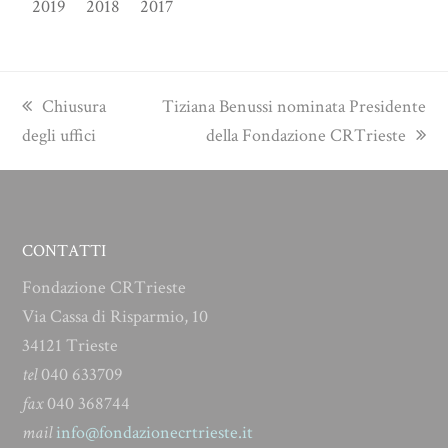
2019
2018
2017
previous
next
Chiusura
Tiziana Benussi nominata Presidente
post:
post:
degli uffici
della Fondazione CRTrieste
CONTATTI
Fondazione CRTrieste
Via Cassa di Risparmio, 10
34121 Trieste
tel
040 633709
fax
040 368744
mail
info@fondazionecrtrieste.it