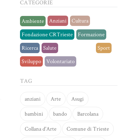
CATEGORIE
Anziani
Cultura
Ambiente
Fondazione CRTrieste
Formazione
Ricerca
Salute
Senza categoria
Sport
Sviluppo
Volontariato
TAG
anziani
Arte
Asugi
bambini
bando
Barcolana
Collana d'Arte
Comune di Trieste