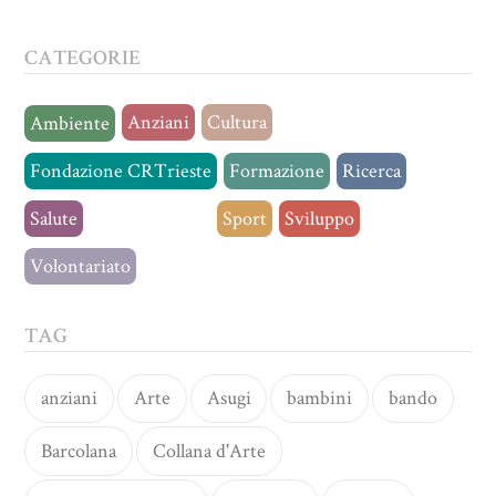
CATEGORIE
Anziani
Cultura
Ambiente
Fondazione CRTrieste
Formazione
Ricerca
Salute
Senza categoria
Sport
Sviluppo
Volontariato
TAG
anziani
Arte
Asugi
bambini
bando
Barcolana
Collana d'Arte