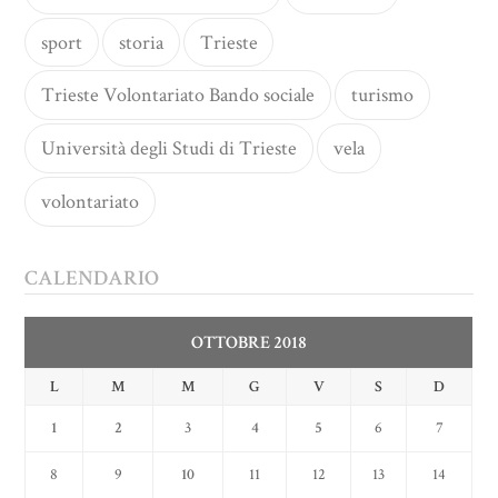
sport
storia
Trieste
Trieste Volontariato Bando sociale
turismo
Università degli Studi di Trieste
vela
volontariato
CALENDARIO
OTTOBRE 2018
L
M
M
G
V
S
D
1
2
3
4
5
6
7
8
9
10
11
12
13
14