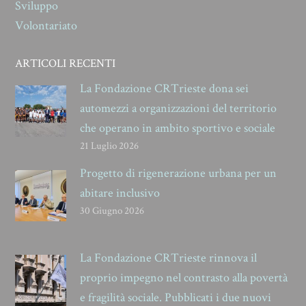
Sviluppo
Volontariato
ARTICOLI RECENTI
La Fondazione CRTrieste dona sei
automezzi a organizzazioni del territorio
che operano in ambito sportivo e sociale
21 Luglio 2026
Progetto di rigenerazione urbana per un
abitare inclusivo
30 Giugno 2026
La Fondazione CRTrieste rinnova il
proprio impegno nel contrasto alla povertà
e fragilità sociale. Pubblicati i due nuovi