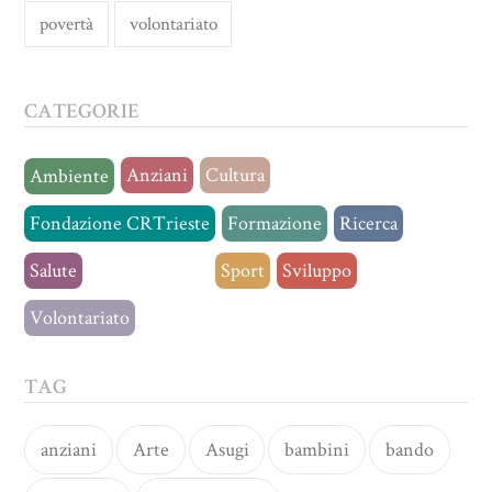
povertà
volontariato
CATEGORIE
Anziani
Cultura
Ambiente
Fondazione CRTrieste
Formazione
Ricerca
Salute
Senza categoria
Sport
Sviluppo
Volontariato
TAG
anziani
Arte
Asugi
bambini
bando