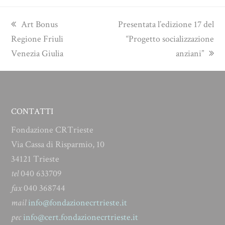
previous
next
Art Bonus
Presentata l’edizione 17 del
post:
post:
Regione Friuli
“Progetto socializzazione
Venezia Giulia
anziani”
CONTATTI
Fondazione CRTrieste
Via Cassa di Risparmio, 10
34121 Trieste
tel
040 633709
fax
040 368744
mail
info@fondazionecrtrieste.it
pec
info@cert.fondazionecrtrieste.it