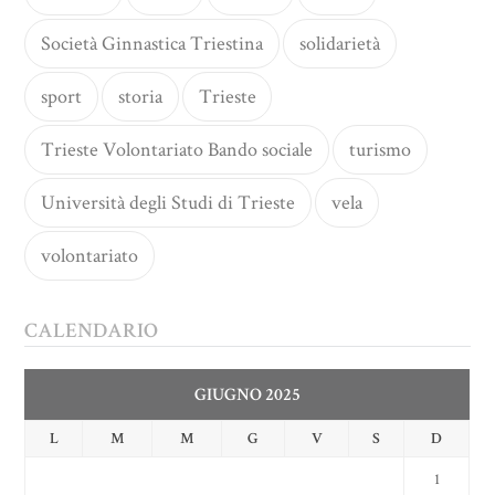
Società Ginnastica Triestina
solidarietà
sport
storia
Trieste
Trieste Volontariato Bando sociale
turismo
Università degli Studi di Trieste
vela
volontariato
CALENDARIO
GIUGNO 2025
L
M
M
G
V
S
D
1