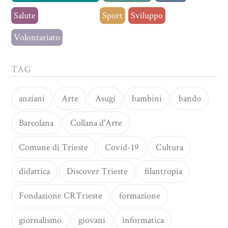
Salute
Senza categoria
Sport
Sviluppo
Volontariato
TAG
anziani
Arte
Asugi
bambini
bando
Barcolana
Collana d'Arte
Comune di Trieste
Covid-19
Cultura
didattica
Discover Trieste
filantropia
Fondazione CRTrieste
formazione
giornalismo
giovani
informatica