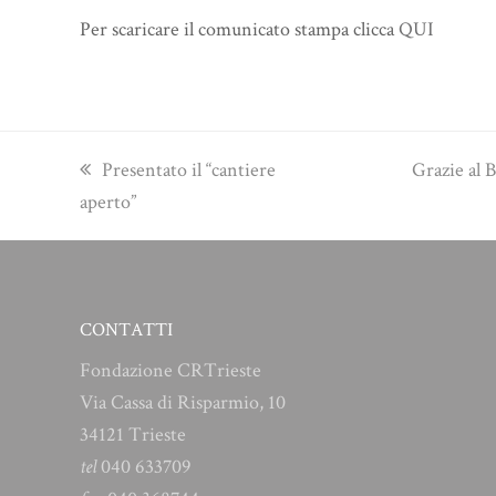
Per scaricare il comunicato stampa clicca
QUI
previous
next
Presentato il “cantiere
Grazie al 
post:
post:
aperto”
CONTATTI
Fondazione CRTrieste
Via Cassa di Risparmio, 10
34121 Trieste
tel
040 633709