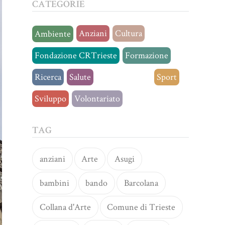
CATEGORIE
Anziani
Cultura
Ambiente
Fondazione CRTrieste
Formazione
Ricerca
Salute
Senza categoria
Sport
Sviluppo
Volontariato
TAG
anziani
Arte
Asugi
bambini
bando
Barcolana
Collana d'Arte
Comune di Trieste