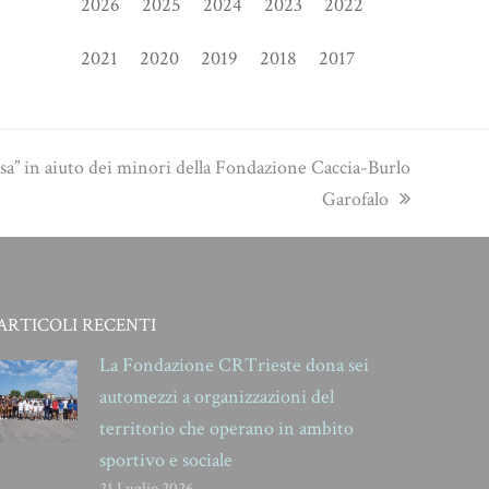
2026
2025
2024
2023
2022
2021
2020
2019
2018
2017
a” in aiuto dei minori della Fondazione Caccia-Burlo
Garofalo
ARTICOLI RECENTI
La Fondazione CRTrieste dona sei
automezzi a organizzazioni del
territorio che operano in ambito
sportivo e sociale
21 Luglio 2026