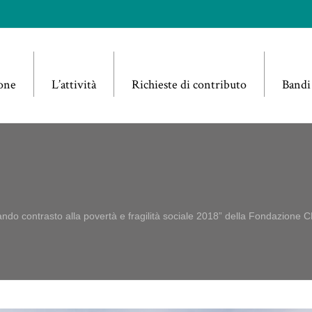
one
L’attività
Richieste di contributo
Bandi
”Bando contrasto alla povertà e fragilità sociale 2018” della Fondazione 