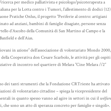
o/ricerca per medico palliativista e psicologo/psicoterapeuta a
aliana per la Lotta contro i Tumori, l’allestimento di dodici (12)
uone Pratiche Onlus, il progetto ”Periferie al centro: artigiani
nato ad anziani, bambini di famiglie disagiate, persone senza
ortello d’Ascolto della Comunità di San Martino al Campo e la
anfield e dell’Aias.
Giovani in azione” dell’associazione di volontariato Mondo 2000,
to della Cooperativa don Cesare Scarbolo, le attività per gli ospiti
iniziative di incontro nel quartiere di Melara ”Cine Melara //2”
ultimo dei tanti strumenti che la Fondazione CRTrieste ha attivato
ciazioni di volontariato cittadine – spiega la vicepresidente del
ntali in quanto spesso vanno ad agire in settori in cui il
welfar
i, che sono un atto di speranza concreto per famiglie e singoli».