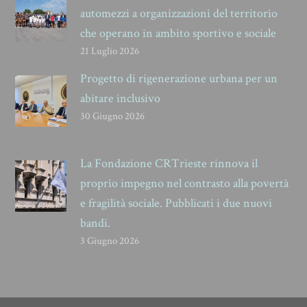
automezzi a organizzazioni del territorio
che operano in ambito sportivo e sociale
21 Luglio 2026
Progetto di rigenerazione urbana per un
abitare inclusivo
30 Giugno 2026
La Fondazione CRTrieste rinnova il
proprio impegno nel contrasto alla povertà
e fragilità sociale. Pubblicati i due nuovi
bandi.
3 Giugno 2026