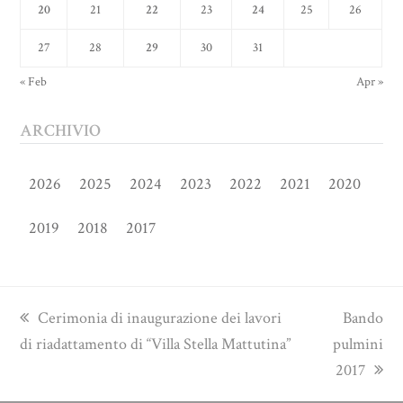
20
21
22
23
24
25
26
27
28
29
30
31
« Feb
Apr »
ARCHIVIO
2026
2025
2024
2023
2022
2021
2020
2019
2018
2017
previous
next
Cerimonia di inaugurazione dei lavori
Bando
post:
post:
di riadattamento di “Villa Stella Mattutina”
pulmini
2017