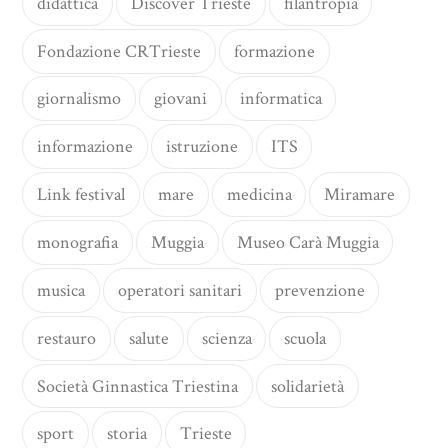
didattica
Discover Trieste
filantropia
Fondazione CRTrieste
formazione
giornalismo
giovani
informatica
informazione
istruzione
ITS
Link festival
mare
medicina
Miramare
monografia
Muggia
Museo Carà Muggia
musica
operatori sanitari
prevenzione
restauro
salute
scienza
scuola
Società Ginnastica Triestina
solidarietà
sport
storia
Trieste