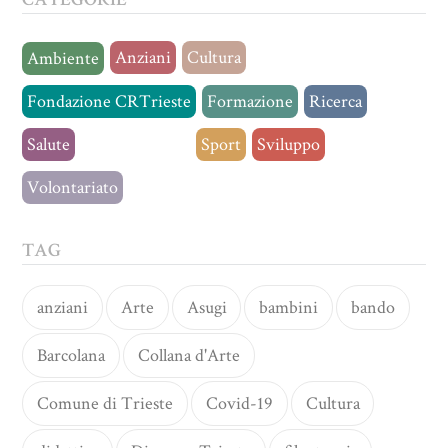
Anziani
Cultura
Ambiente
Fondazione CRTrieste
Formazione
Ricerca
Salute
Senza categoria
Sport
Sviluppo
Volontariato
TAG
anziani
Arte
Asugi
bambini
bando
Barcolana
Collana d'Arte
Comune di Trieste
Covid-19
Cultura