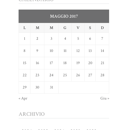
MAGGIO 2017
L
M
M
G
V
S
D
1
2
3
4
5
6
7
8
9
10
11
12
13
14
15
16
17
18
19
20
21
22
23
24
25
26
27
28
29
30
31
« Apr
Giu »
ARCHIVIO