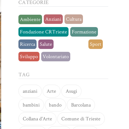
CATEGORIE
Anziani
Cultura
Ambiente
Fondazione CRTrieste
Formazione
Ricerca
Salute
Senza categoria
Sport
Sviluppo
Volontariato
TAG
anziani
Arte
Asugi
bambini
bando
Barcolana
Collana d'Arte
Comune di Trieste