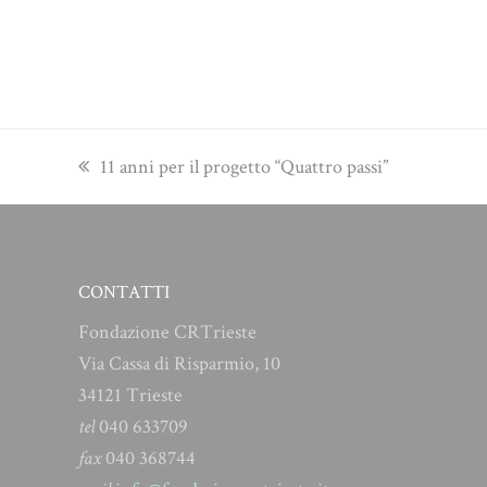
previous
11 anni per il progetto “Quattro passi”
post:
CONTATTI
Fondazione CRTrieste
Via Cassa di Risparmio, 10
34121 Trieste
tel
040 633709
fax
040 368744