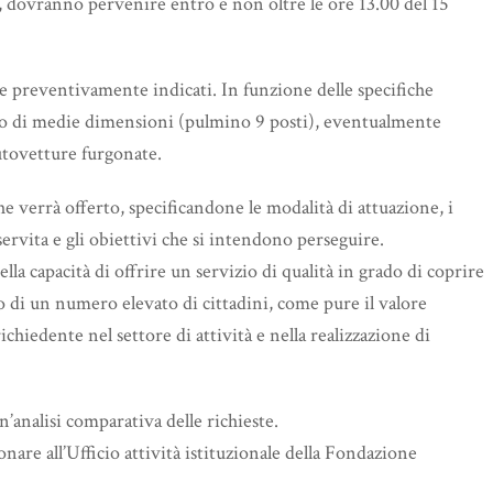
, dovranno pervenire entro e non oltre le ore 13.00 del 15
e preventivamente indicati. In funzione delle specifiche
colo di medie dimensioni (pulmino 9 posti), eventualmente
autovetture furgonate.
he verrà offerto, specificandone le modalità di attuazione, i
 servita e gli obiettivi che si intendono perseguire.
della capacità di offrire un servizio di qualità in grado di coprire
io di un numero elevato di cittadini, come pure il valore
ichiedente nel settore di attività e nella realizzazione di
n’analisi comparativa delle richieste.
nare all’Ufficio attività istituzionale della Fondazione