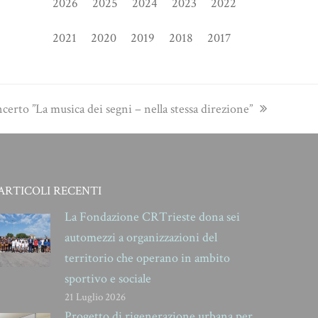
2026
2025
2024
2023
2022
2021
2020
2019
2018
2017
ncerto ”La musica dei segni – nella stessa direzione”
ARTICOLI RECENTI
La Fondazione CRTrieste dona sei
automezzi a organizzazioni del
territorio che operano in ambito
sportivo e sociale
21 Luglio 2026
Progetto di rigenerazione urbana per