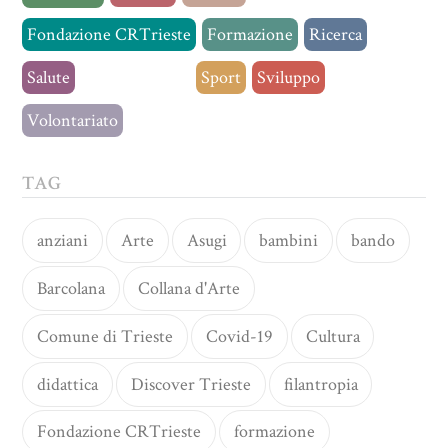
Fondazione CRTrieste
Formazione
Ricerca
Salute
Senza categoria
Sport
Sviluppo
Volontariato
TAG
anziani
Arte
Asugi
bambini
bando
Barcolana
Collana d'Arte
Comune di Trieste
Covid-19
Cultura
didattica
Discover Trieste
filantropia
Fondazione CRTrieste
formazione