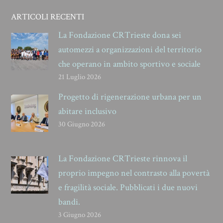
ARTICOLI RECENTI
La Fondazione CRTrieste dona sei
automezzi a organizzazioni del territorio
che operano in ambito sportivo e sociale
21 Luglio 2026
Progetto di rigenerazione urbana per un
abitare inclusivo
30 Giugno 2026
La Fondazione CRTrieste rinnova il
proprio impegno nel contrasto alla povertà
e fragilità sociale. Pubblicati i due nuovi
bandi.
3 Giugno 2026