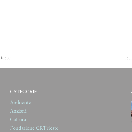
nex
ieste
Ist
pos
CATEGORIE
Ambiente
Anziani
Cultura
Fondazione CRTrieste