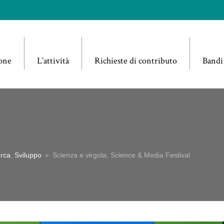
one
L’attività
Richieste di contributo
Bandi
erca
,
Sviluppo
»
Scienza e virgola, Science & Media Festival