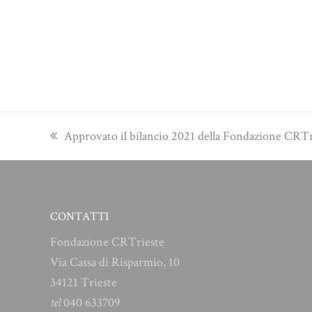
previous
Approvato il bilancio 2021 della Fondazione CRTr
post:
CONTATTI
Fondazione CRTrieste
Via Cassa di Risparmio, 10
34121 Trieste
tel
040 633709