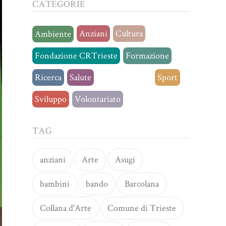
CATEGORIE
Anziani
Cultura
Ambiente
Fondazione CRTrieste
Formazione
Ricerca
Salute
Senza categoria
Sport
Sviluppo
Volontariato
TAG
anziani
Arte
Asugi
bambini
bando
Barcolana
Collana d'Arte
Comune di Trieste