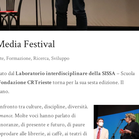
Media Festival
te
,
Formazione
,
Ricerca
,
Sviluppo
zato dal
Laboratorio interdisciplinare della SISSA
– Scuola
 Fondazione CRTrieste
torna per la sua sesta edizione. Il
dano.
nfronto tra culture, discipline, diversità.
rmance
. Molte voci hanno parlato di
minoranze, di presente e futuro, di paure
odare alle librerie, ai caffè, ai teatri di