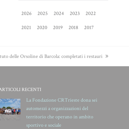
2026
2025
2024
2023
2022
2021
2020
2019
2018
2017
t
ituto delle Orsoline di Barcola: completati i restauri
t:
ARTICOLI RECENTI
La Fondazione CRTrieste dona sei
automezzi a organizzazioni del
territorio che operano in ambito
sportivo e sociale