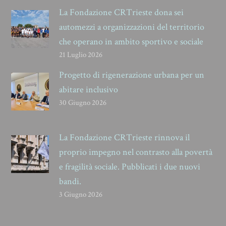
La Fondazione CRTrieste dona sei
automezzi a organizzazioni del territorio
che operano in ambito sportivo e sociale
21 Luglio 2026
Progetto di rigenerazione urbana per un
abitare inclusivo
30 Giugno 2026
La Fondazione CRTrieste rinnova il
proprio impegno nel contrasto alla povertà
e fragilità sociale. Pubblicati i due nuovi
bandi.
3 Giugno 2026