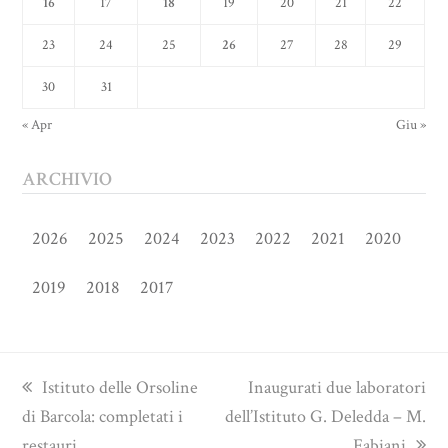
16
17
18
19
20
21
22
23
24
25
26
27
28
29
30
31
« Apr
Giu »
ARCHIVIO
2026
2025
2024
2023
2022
2021
2020
2019
2018
2017
previous
next
Istituto delle Orsoline
Inaugurati due laboratori
post:
post:
di Barcola: completati i
dell’Istituto G. Deledda – M.
restauri
Fabiani