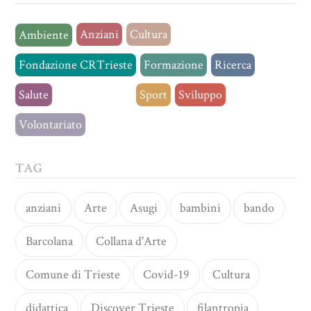
Anziani
Cultura
Ambiente
Fondazione CRTrieste
Formazione
Ricerca
Salute
Senza categoria
Sport
Sviluppo
Volontariato
TAG
anziani
Arte
Asugi
bambini
bando
Barcolana
Collana d'Arte
Comune di Trieste
Covid-19
Cultura
didattica
Discover Trieste
filantropia