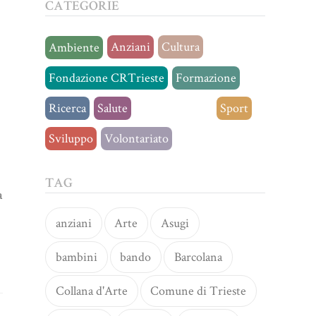
CATEGORIE
Anziani
Cultura
Ambiente
Fondazione CRTrieste
Formazione
Ricerca
Salute
Senza categoria
Sport
Sviluppo
Volontariato
TAG
a
anziani
Arte
Asugi
bambini
bando
Barcolana
Collana d'Arte
Comune di Trieste