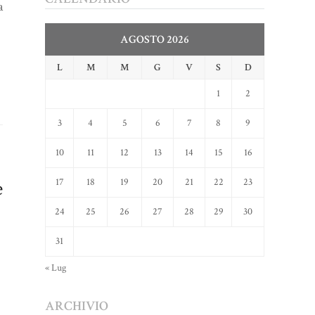
a
AGOSTO 2026
L
M
M
G
V
S
D
1
2
3
4
5
6
7
8
9
10
11
12
13
14
15
16
e
17
18
19
20
21
22
23
24
25
26
27
28
29
30
31
« Lug
ARCHIVIO