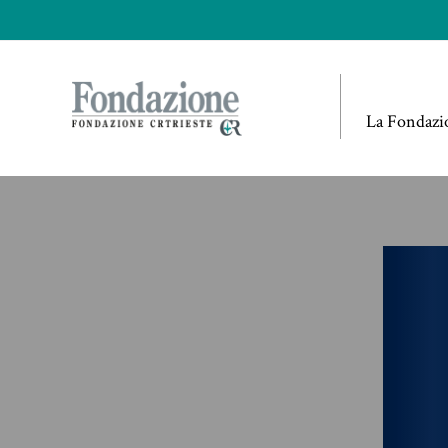
La Fondazi