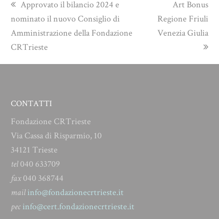
previous
next
Approvato il bilancio 2024 e
Art Bonus
post:
post:
nominato il nuovo Consiglio di
Regione Friuli
Amministrazione della Fondazione
Venezia Giulia
CRTrieste
CONTATTI
Fondazione CRTrieste
Via Cassa di Risparmio, 10
34121 Trieste
tel
040 633709
fax
040 368744
mail
info@fondazionecrtrieste.it
pec
info@cert.fondazionecrtrieste.it