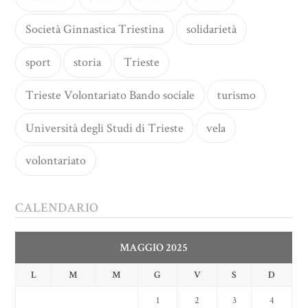
Società Ginnastica Triestina
solidarietà
sport
storia
Trieste
Trieste Volontariato Bando sociale
turismo
Università degli Studi di Trieste
vela
volontariato
CALENDARIO
MAGGIO 2025
L
M
M
G
V
S
D
1
2
3
4