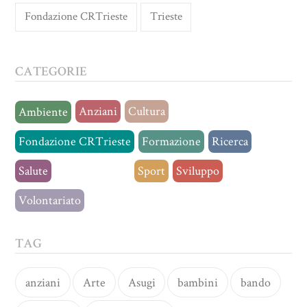
Fondazione CRTrieste
Trieste
CATEGORIE
Anziani
Cultura
Ambiente
Fondazione CRTrieste
Formazione
Ricerca
Salute
Senza categoria
Sport
Sviluppo
Volontariato
TAG
anziani
Arte
Asugi
bambini
bando