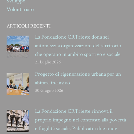
Sviluppo
Volontariato
ARTICOLI RECENTI
La Fondazione CRTrieste dona sei
automezzi a organizzazioni del territorio
che operano in ambito sportivo e sociale
21 Luglio 2026
Progetto di rigenerazione urbana per un
abitare inclusivo
30 Giugno 2026
La Fondazione CRTrieste rinnova il
proprio impegno nel contrasto alla povertà
e fragilità sociale. Pubblicati i due nuovi