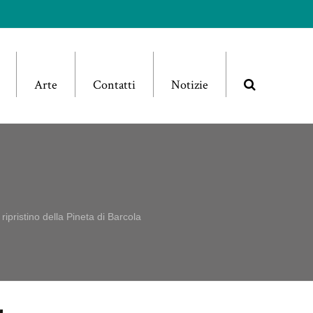
Arte
Contatti
Notizie
 ripristino della Pineta di Barcola