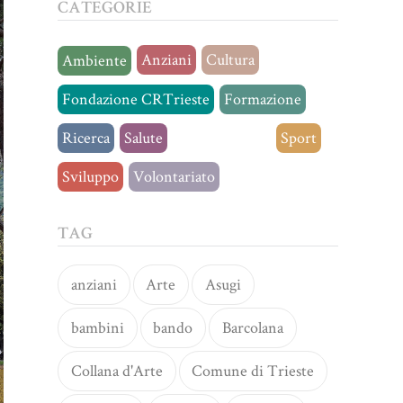
CATEGORIE
Anziani
Cultura
Ambiente
Fondazione CRTrieste
Formazione
Ricerca
Salute
Senza categoria
Sport
Sviluppo
Volontariato
TAG
anziani
Arte
Asugi
bambini
bando
Barcolana
Collana d'Arte
Comune di Trieste