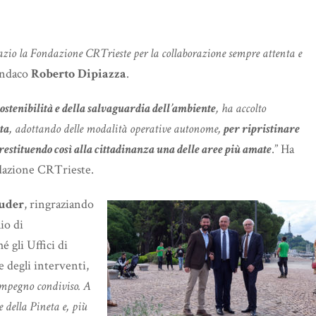
zio la Fondazione CRTrieste per la collaborazione sempre attenta e
Sindaco
Roberto Dipiazza
.
sostenibilità e della salvaguardia dell’ambiente
, ha accolto
ata
, adottando delle modalità operative autonome,
per ripristinare
, restituendo così alla cittadinanza una delle aree più amate
.” Ha
ndazione CRTrieste.
uder
, ringraziando
io di
 gli Uffici di
e degli interventi,
’impegno condiviso. A
 della Pineta e, più