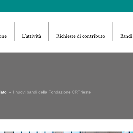
one
L’attività
Richieste di contributo
Bandi
iato
»
I nuovi bandi della Fondazione CRTrieste