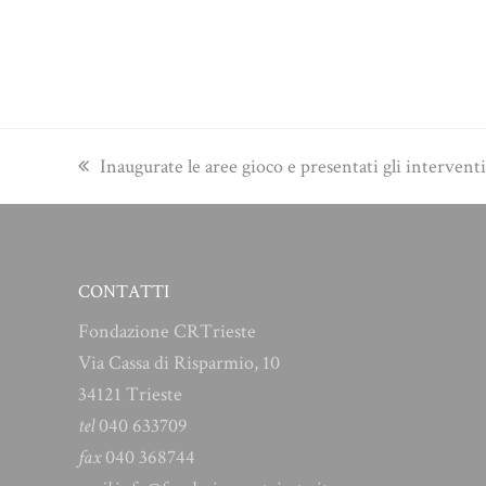
previous
Inaugurate le aree gioco e presentati gli interventi
post:
CONTATTI
Fondazione CRTrieste
Via Cassa di Risparmio, 10
34121 Trieste
tel
040 633709
fax
040 368744