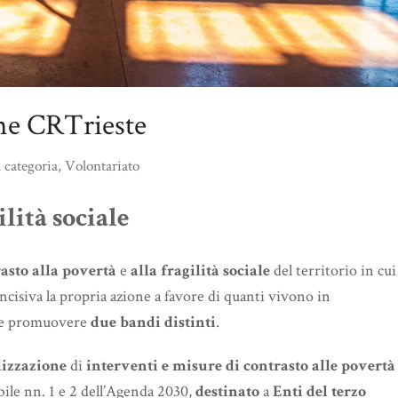
one CRTrieste
 categoria
,
Volontariato
lità sociale
asto alla povertà
e
alla fragilità sociale
del territorio in cui
ncisiva la propria azione a favore di quanti vivono in
one promuovere
due bandi distinti
.
lizzazione
di
interventi e misure di contrasto alle povertà
bile nn. 1 e 2 dell’Agenda 2030,
destinato
a
Enti del terzo