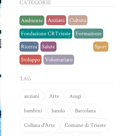
CATEGORIE
Anziani
Cultura
Ambiente
Fondazione CRTrieste
Formazione
Ricerca
Salute
Senza categoria
Sport
Sviluppo
Volontariato
TAG
anziani
Arte
Asugi
bambini
bando
Barcolana
Collana d'Arte
Comune di Trieste