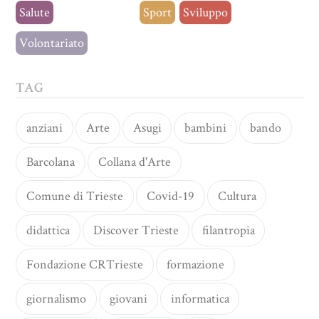
Salute
Senza categoria
Sport
Sviluppo
Volontariato
TAG
anziani
Arte
Asugi
bambini
bando
Barcolana
Collana d'Arte
Comune di Trieste
Covid-19
Cultura
didattica
Discover Trieste
filantropia
Fondazione CRTrieste
formazione
giornalismo
giovani
informatica