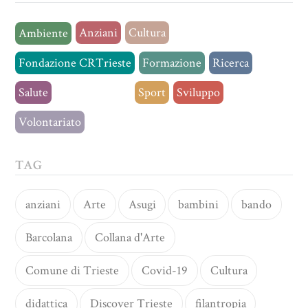
Anziani
Cultura
Ambiente
Fondazione CRTrieste
Formazione
Ricerca
Salute
Senza categoria
Sport
Sviluppo
Volontariato
TAG
anziani
Arte
Asugi
bambini
bando
Barcolana
Collana d'Arte
Comune di Trieste
Covid-19
Cultura
didattica
Discover Trieste
filantropia