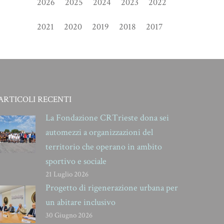
2026
2025
2024
2023
2022
2021
2020
2019
2018
2017
ARTICOLI RECENTI
La Fondazione CRTrieste dona sei
automezzi a organizzazioni del
territorio che operano in ambito
sportivo e sociale
21 Luglio 2026
Progetto di rigenerazione urbana per
un abitare inclusivo
30 Giugno 2026