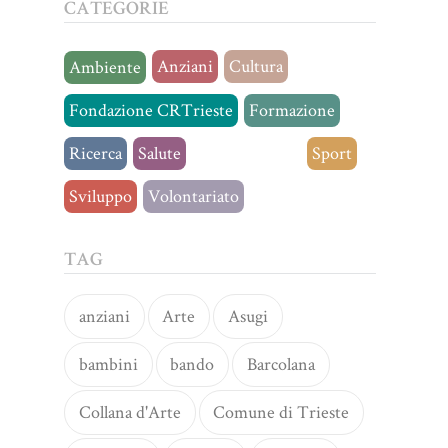
CATEGORIE
Anziani
Cultura
Ambiente
Fondazione CRTrieste
Formazione
Ricerca
Salute
Senza categoria
Sport
Sviluppo
Volontariato
TAG
anziani
Arte
Asugi
bambini
bando
Barcolana
Collana d'Arte
Comune di Trieste