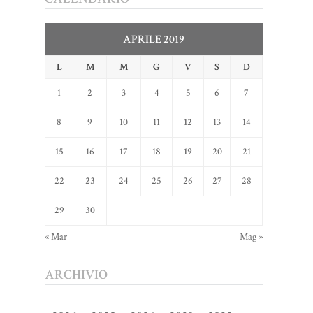
APRILE 2019
L
M
M
G
V
S
D
1
2
3
4
5
6
7
8
9
10
11
12
13
14
15
16
17
18
19
20
21
22
23
24
25
26
27
28
29
30
« Mar
Mag »
ARCHIVIO