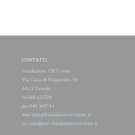
CONTATTI
Fondazione CRTrieste
Via Cassa di Risparmio, 10
34121 Trieste
tel
040 633709
fax
040 368744
mail
info@fondazionecrtrieste.it
pec
info@cert.fondazionecrtrieste.it