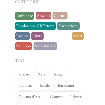
CATEGORIE
Anziani
Cultura
Ambiente
Fondazione CRTrieste
Formazione
Ricerca
Salute
Senza categoria
Sport
Sviluppo
Volontariato
TAG
anziani
Arte
Asugi
bambini
bando
Barcolana
Collana d'Arte
Comune di Trieste