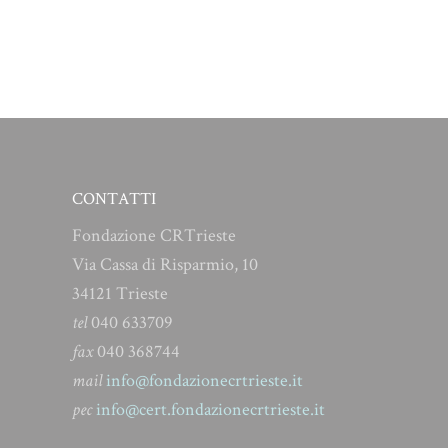
CONTATTI
Fondazione CRTrieste
Via Cassa di Risparmio, 10
34121 Trieste
tel
040 633709
fax
040 368744
mail
info@fondazionecrtrieste.it
pec
info@cert.fondazionecrtrieste.it