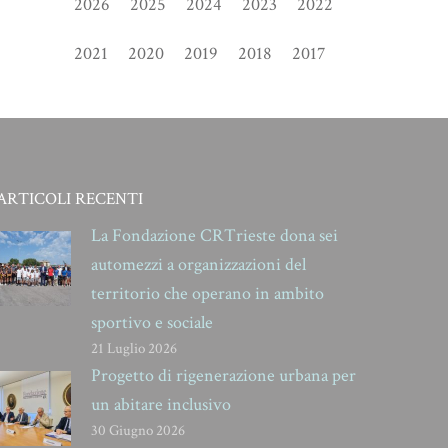
2026
2025
2024
2023
2022
2021
2020
2019
2018
2017
ARTICOLI RECENTI
La Fondazione CRTrieste dona sei
automezzi a organizzazioni del
territorio che operano in ambito
sportivo e sociale
21 Luglio 2026
Progetto di rigenerazione urbana per
un abitare inclusivo
30 Giugno 2026