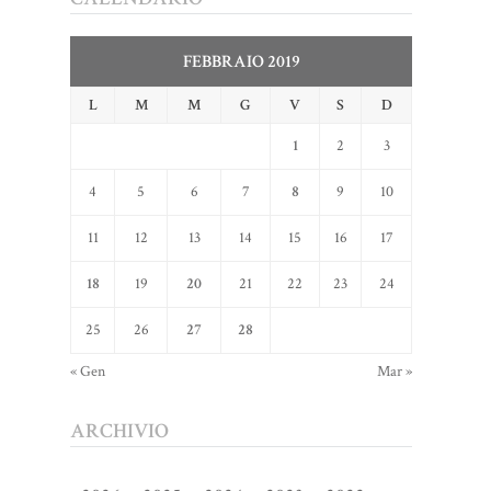
FEBBRAIO 2019
L
M
M
G
V
S
D
1
2
3
4
5
6
7
8
9
10
11
12
13
14
15
16
17
18
19
20
21
22
23
24
25
26
27
28
« Gen
Mar »
ARCHIVIO