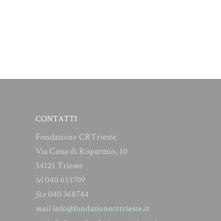
CONTATTI
Fondazione CRTrieste
Via Cassa di Risparmio, 10
34121 Trieste
tel
040 633709
fax
040 368744
mail
info@fondazionecrtrieste.it