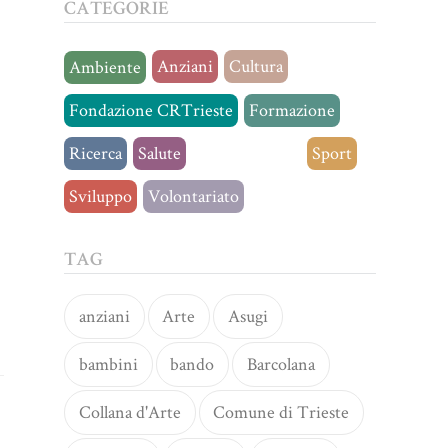
CATEGORIE
Anziani
Cultura
Ambiente
Fondazione CRTrieste
Formazione
Ricerca
Salute
Senza categoria
Sport
Sviluppo
Volontariato
TAG
anziani
Arte
Asugi
bambini
bando
Barcolana
Collana d'Arte
Comune di Trieste