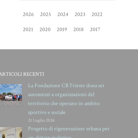
2026
2025
2024
2023
2022
2021
2020
2019
2018
2017
ARTICOLI RECENTI
La Fondazione CRTrieste dona sei
automezzi a organizzazioni del
territorio che operano in ambito
sportivo e sociale
21 Luglio 2026
Progetto di rigenerazione urbana per
un abitare inclusivo