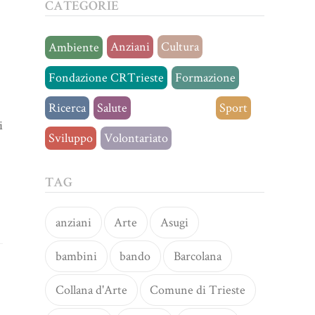
CATEGORIE
Anziani
Cultura
Ambiente
Fondazione CRTrieste
Formazione
Ricerca
Salute
Senza categoria
Sport
i
Sviluppo
Volontariato
TAG
anziani
Arte
Asugi
bambini
bando
Barcolana
Collana d'Arte
Comune di Trieste