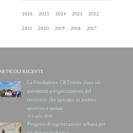
2026
2025
2024
2023
2022
2021
2020
2019
2018
2017
ARTICOLI RECENTI
La Fondazione CRTrieste dona sei
automezzi a organizzazioni del
territorio che operano in ambito
sportivo e sociale
21 Luglio 2026
Progetto di rigenerazione urbana per
un abitare inclusivo