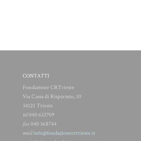
CONTATTI
Fondazione CRTrieste
Via Cassa di Risparmio, 10
34121 Trieste
tel
040 633709
fax
040 368744
mail
info@fondazionecrtrieste.it