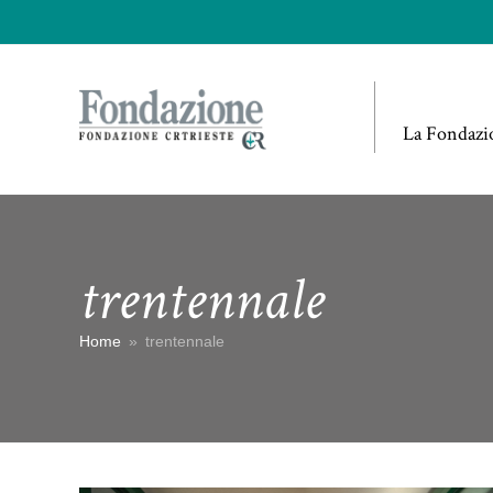
La Fondazi
trentennale
Home
»
trentennale