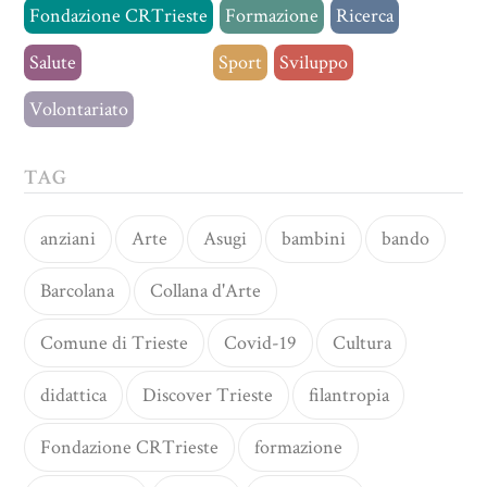
Fondazione CRTrieste
Formazione
Ricerca
Salute
Senza categoria
Sport
Sviluppo
Volontariato
TAG
anziani
Arte
Asugi
bambini
bando
Barcolana
Collana d'Arte
Comune di Trieste
Covid-19
Cultura
didattica
Discover Trieste
filantropia
Fondazione CRTrieste
formazione