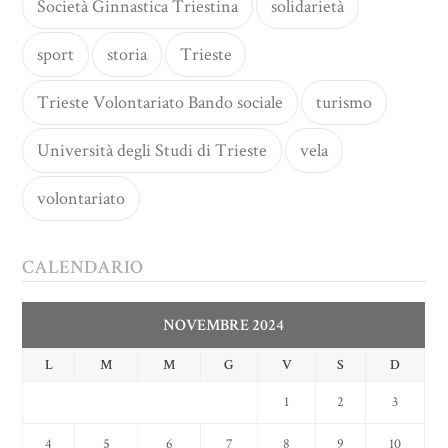
Società Ginnastica Triestina
solidarietà
sport
storia
Trieste
Trieste Volontariato Bando sociale
turismo
Università degli Studi di Trieste
vela
volontariato
CALENDARIO
NOVEMBRE 2024
L
M
M
G
V
S
D
1
2
3
4
5
6
7
8
9
10