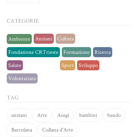
CATEGORIE
Anziani
Cultura
Ambiente
Fondazione CRTrieste
Formazione
Ricerca
Salute
Senza categoria
Sport
Sviluppo
Volontariato
TAG
anziani
Arte
Asugi
bambini
bando
Barcolana
Collana d'Arte