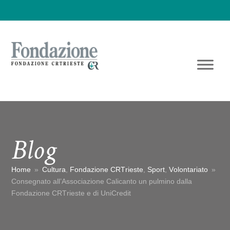
Blog
Home
»
Cultura
,
Fondazione CRTrieste
,
Sport
,
Volontariato
»
Consegnato all’Associazione Calicanto un pulmino dalla
Fondazione CRTrieste e di UniCredit