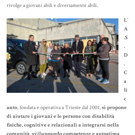
rivolge a giovani abili e diversamente abili.
L’
A
.S
.
D
.
C
a
li
c
anto
, fondata e operativa a Trieste dal 2001,
si propone
di aiutare i giovani e le persone con disabilità
fisiche, cognitive e relazionali a integrarsi nella
comunità, sviluppando competenze e autostima