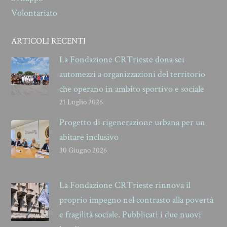
Volontariato
ARTICOLI RECENTI
La Fondazione CRTrieste dona sei
automezzi a organizzazioni del territorio
che operano in ambito sportivo e sociale
21 Luglio 2026
Progetto di rigenerazione urbana per un
abitare inclusivo
30 Giugno 2026
La Fondazione CRTrieste rinnova il
proprio impegno nel contrasto alla povertà
e fragilità sociale. Pubblicati i due nuovi