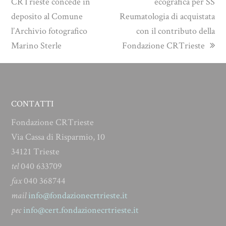
post:
post:
CRTrieste concede in
ecografica per SS
deposito al Comune
Reumatologia di acquistata
l’Archivio fotografico
con il contributo della
Marino Sterle
Fondazione CRTrieste
CONTATTI
Fondazione CRTrieste
Via Cassa di Risparmio, 10
34121 Trieste
tel
040 633709
fax
040 368744
mail
info@fondazionecrtrieste.it
pec
info@cert.fondazionecrtrieste.it