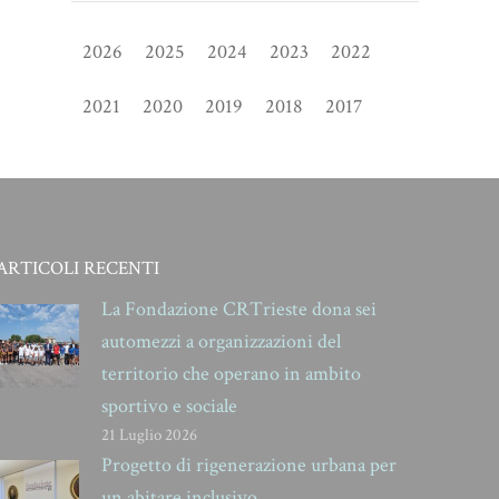
2026
2025
2024
2023
2022
2021
2020
2019
2018
2017
ARTICOLI RECENTI
La Fondazione CRTrieste dona sei
automezzi a organizzazioni del
territorio che operano in ambito
sportivo e sociale
21 Luglio 2026
Progetto di rigenerazione urbana per
un abitare inclusivo