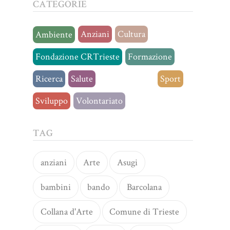
CATEGORIE
Anziani
Cultura
Ambiente
Fondazione CRTrieste
Formazione
Ricerca
Salute
Senza categoria
Sport
Sviluppo
Volontariato
TAG
anziani
Arte
Asugi
bambini
bando
Barcolana
Collana d'Arte
Comune di Trieste