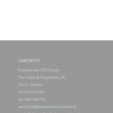
CONTATTI
Fondazione CRTrieste
Via Cassa di Risparmio, 10
34121 Trieste
tel
040 633709
fax
040 368744
mail
info@fondazionecrtrieste.it