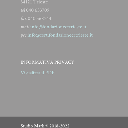
34121 Trieste
tel
040 633709
fax
040 368744
mail
info@fondazionecrtrieste.it
pec
info@cert.fondazionecrtrieste.it
INFORMATIVA PRIVACY
Visualizza il PDF
Studio Mark
© 2018-2022