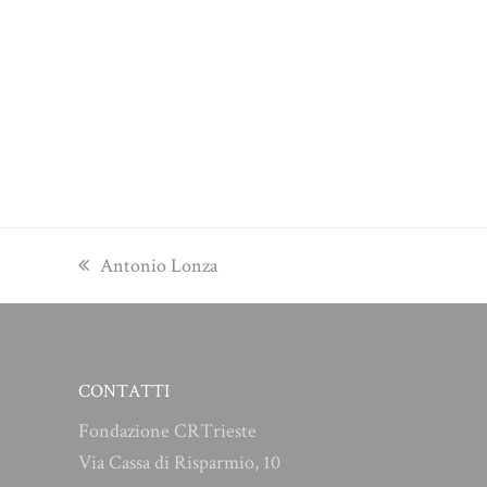
previous
Antonio Lonza
post:
CONTATTI
Fondazione CRTrieste
Via Cassa di Risparmio, 10