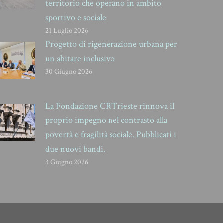
territorio che operano in ambito
sportivo e sociale
21 Luglio 2026
Progetto di rigenerazione urbana per
un abitare inclusivo
30 Giugno 2026
La Fondazione CRTrieste rinnova il
proprio impegno nel contrasto alla
povertà e fragilità sociale. Pubblicati i
due nuovi bandi.
3 Giugno 2026