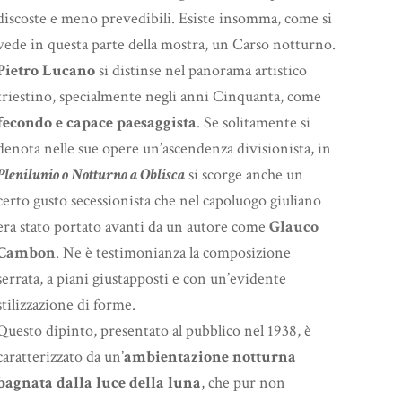
discoste e meno prevedibili. Esiste insomma, come si
vede in questa parte della mostra, un Carso notturno.
Pietro Lucano
si distinse nel panorama artistico
triestino, specialmente negli anni Cinquanta, come
fecondo e capace paesaggista
. Se solitamente si
denota nelle sue opere un’ascendenza divisionista, in
Plenilunio o Notturno a Oblisca
si scorge anche un
certo gusto secessionista che nel capoluogo giuliano
era stato portato avanti da un autore come
Glauco
Cambon
. Ne è testimonianza la composizione
serrata, a piani giustapposti e con un’evidente
stilizzazione di forme.
Questo dipinto, presentato al pubblico nel 1938, è
caratterizzato da un’
ambientazione notturna
bagnata dalla luce della luna
, che pur non