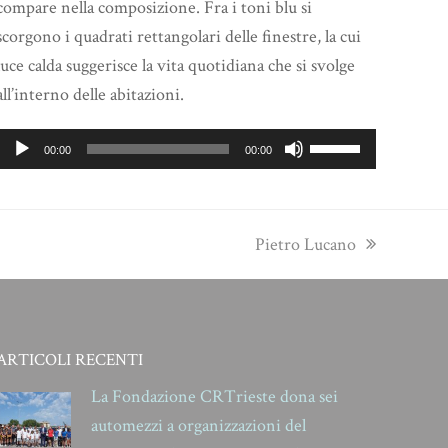
compare nella composizione. Fra i toni blu si
scorgono i quadrati rettangolari delle finestre, la cui
luce calda suggerisce la vita quotidiana che si svolge
all’interno delle abitazioni.
Audio
Usa
00:00
00:00
Player
i
tasti
freccia
next
Pietro Lucano
su/giù
post:
per
aumentare
o
ARTICOLI RECENTI
diminuire
La Fondazione CRTrieste dona sei
il
automezzi a organizzazioni del
volume.