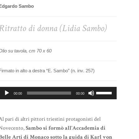
Edgardo Sambo
Ritratto di donna (Lidia Sambo)
Olio su tavola, cm 70 x 60
Firmato in alto a destra “E. Sambo” (n. inv. 257)
Audio
Usa
00:00
00:00
Player
i
tasti
freccia
Al pari di altri pittori triestini protagonisti del
su/giù
Novecento,
Sambo si formò all’Accademia di
per
Belle Arti di Monaco sotto la guida di Karl von