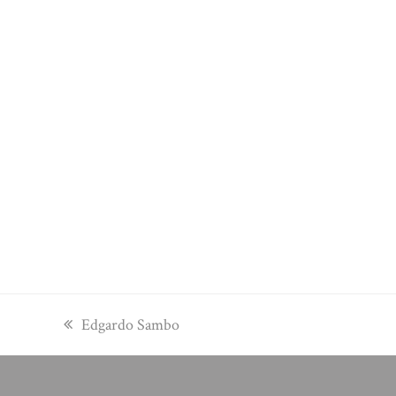
previous
Edgardo Sambo
post: