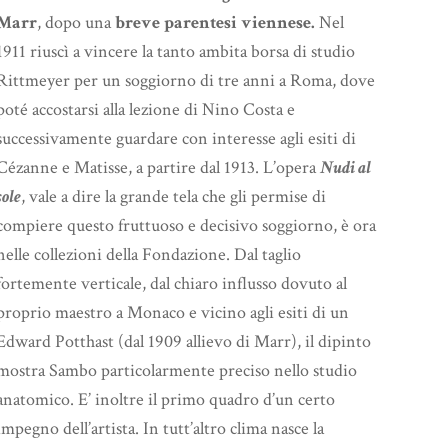
aumentare
Marr
, dopo una
breve parentesi viennese.
Nel
o
1911 riuscì a vincere la tanto ambita borsa di studio
diminuire
Rittmeyer per un soggiorno di tre anni a Roma, dove
il
poté accostarsi alla lezione di Nino Costa e
volume.
successivamente guardare con interesse agli esiti di
Cézanne e Matisse, a partire dal 1913. L’opera
Nudi al
sole
, vale a dire la grande tela che gli permise di
compiere questo fruttuoso e decisivo soggiorno, è ora
nelle collezioni della Fondazione. Dal taglio
fortemente verticale, dal chiaro influsso dovuto al
proprio maestro a Monaco e vicino agli esiti di un
Edward Potthast (dal 1909 allievo di Marr), il dipinto
mostra Sambo particolarmente preciso nello studio
anatomico. E’ inoltre il primo quadro d’un certo
impegno dell’artista. In tutt’altro clima nasce la