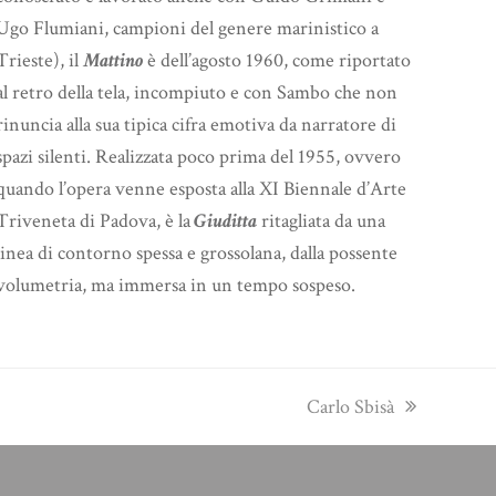
Ugo Flumiani, campioni del genere marinistico a
Trieste), il
Mattino
è dell’agosto 1960, come riportato
al retro della tela, incompiuto e con Sambo che non
rinuncia alla sua tipica cifra emotiva da narratore di
spazi silenti. Realizzata poco prima del 1955, ovvero
quando l’opera venne esposta alla XI Biennale d’Arte
Triveneta di Padova, è la
Giuditta
ritagliata da una
linea di contorno spessa e grossolana, dalla possente
volumetria, ma immersa in un tempo sospeso.
next
Carlo Sbisà
post: