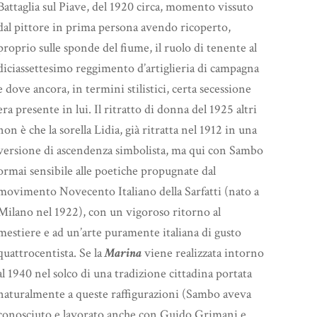
Battaglia sul Piave, del 1920 circa, momento vissuto
dal pittore in prima persona avendo ricoperto,
proprio sulle sponde del fiume, il ruolo di tenente al
diciassettesimo reggimento d’artiglieria di campagna
e dove ancora, in termini stilistici, certa secessione
era presente in lui. Il ritratto di donna del 1925 altri
non è che la sorella Lidia, già ritratta nel 1912 in una
versione di ascendenza simbolista, ma qui con Sambo
ormai sensibile alle poetiche propugnate dal
movimento Novecento Italiano della Sarfatti (nato a
Milano nel 1922), con un vigoroso ritorno al
mestiere e ad un’arte puramente italiana di gusto
quattrocentista. Se la
Marina
viene realizzata intorno
al 1940 nel solco di una tradizione cittadina portata
naturalmente a queste raffigurazioni (Sambo aveva
conosciuto e lavorato anche con Guido Grimani e