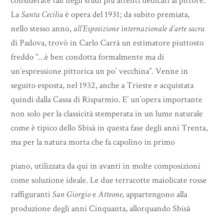
considerate tali negli studi più attenti dedicati al pittore.
La
Santa Cecilia
è opera del 1931; da subito premiata,
nello stesso anno,
all’Esposizione internazionale d’arte sacra
di Padova, trovò in Carlo Carrà un estimatore piuttosto
freddo “…è ben condotta formalmente ma di
un’espressione pittorica un po’ vecchina”. Venne in
seguito esposta, nel 1932, anche a Trieste e acquistata
quindi dalla Cassa di Risparmio. E’ un’opera importante
non solo per la classicità stemperata in un lume naturale
come è tipico dello Sbisà in questa fase degli anni Trenta,
ma per la natura morta che fa capolino in primo
piano, utilizzata da qui in avanti in molte composizioni
come soluzione ideale. Le due terracotte maiolicate rosse
raffiguranti
San Giorgio
e
Atteone
, appartengono alla
produzione degli anni Cinquanta, allorquando Sbisà