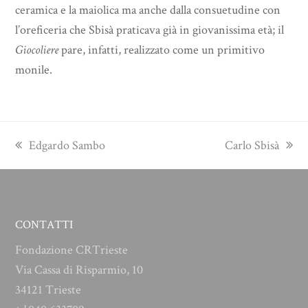
ceramica e la maiolica ma anche dalla consuetudine con
l’oreficeria che Sbisà praticava già in giovanissima età; il
Giocoliere
pare, infatti, realizzato come un primitivo
monile.
previous
next
Edgardo Sambo
Carlo Sbisà
post:
post:
CONTATTI
Fondazione CRTrieste
Via Cassa di Risparmio, 10
34121 Trieste