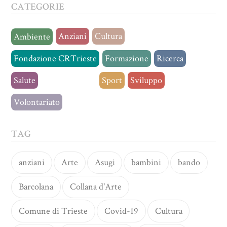
CATEGORIE
Anziani
Cultura
Ambiente
Fondazione CRTrieste
Formazione
Ricerca
Salute
Senza categoria
Sport
Sviluppo
Volontariato
TAG
anziani
Arte
Asugi
bambini
bando
Barcolana
Collana d'Arte
Comune di Trieste
Covid-19
Cultura