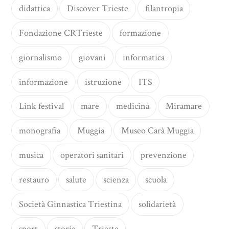
didattica
Discover Trieste
filantropia
Fondazione CRTrieste
formazione
giornalismo
giovani
informatica
informazione
istruzione
ITS
Link festival
mare
medicina
Miramare
monografia
Muggia
Museo Carà Muggia
musica
operatori sanitari
prevenzione
restauro
salute
scienza
scuola
Società Ginnastica Triestina
solidarietà
sport
storia
Trieste