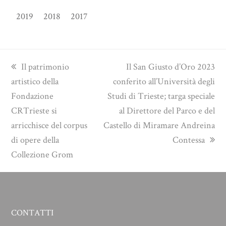
2019
2018
2017
previous
next
Il patrimonio
Il San Giusto d’Oro 2023
post:
post:
artistico della
conferito all’Università degli
Fondazione
Studi di Trieste; targa speciale
CRTrieste si
al Direttore del Parco e del
arricchisce del corpus
Castello di Miramare Andreina
di opere della
Contessa
Collezione Grom
CONTATTI