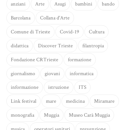
anziani
Arte
Asugi
bambini
bando
Barcolana
Collana d'Arte
Comune di Trieste
Covid-19
Cultura
didattica
Discover Trieste
filantropia
Fondazione CRTrieste
formazione
giornalismo
giovani
informatica
informazione
istruzione
ITS
Link festival
mare
medicina
Miramare
monografia
Muggia
Museo Carà Muggia
musica
operatori sanitari
prevenzione