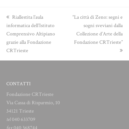
previous
next
Riallestita l’aula
“La città di Zeno: segni e
post:
post:
informatica dell’Istituto
sogni sveviani dalla
Comprensivo Altipiano
Collezione d’Arte della
grazie alla Fondazione
Fondazione CRTrieste”
CRTrieste
CONTATTI
Fondazione CRTrieste
Via Cassa di Risparmio, 10
34121 Trieste
tel
040 633709
fax
040 368744