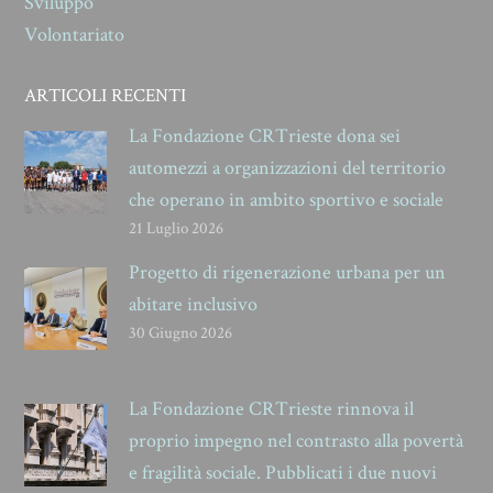
Sviluppo
Volontariato
ARTICOLI RECENTI
La Fondazione CRTrieste dona sei
automezzi a organizzazioni del territorio
che operano in ambito sportivo e sociale
21 Luglio 2026
Progetto di rigenerazione urbana per un
abitare inclusivo
30 Giugno 2026
La Fondazione CRTrieste rinnova il
proprio impegno nel contrasto alla povertà
e fragilità sociale. Pubblicati i due nuovi