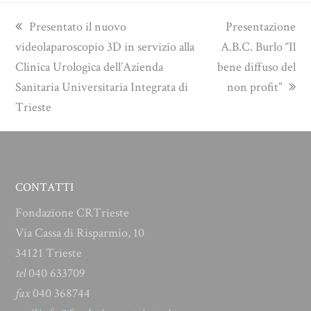
previous
next
Presentato il nuovo
Presentazione
post:
post:
videolaparoscopio 3D in servizio alla
A.B.C. Burlo “Il
Clinica Urologica dell’Azienda
bene diffuso del
Sanitaria Universitaria Integrata di
non profit”
Trieste
CONTATTI
Fondazione CRTrieste
Via Cassa di Risparmio, 10
34121 Trieste
tel
040 633709
fax
040 368744