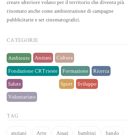
creare ulteriore volano per il territorio che diventa più
rinomato anche come ambientazione di campagne
pubblicitarie e set cinematografici.
CATEGORIE
Anziani
Cultura
Ambiente
Fondazione CRTrieste
Formazione
Ricerca
Salute
Senza categoria
Sport
Sviluppo
Volontariato
TAG
anziani
Arte
Asugi
bambini
bando