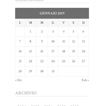
GENNAIO 2019
L
M
M
G
V
S
D
1
2
3
4
5
6
7
8
9
10
11
12
13
14
15
16
17
18
19
20
21
22
23
24
25
26
27
28
29
30
31
« Dic
Feb »
ARCHIVIO