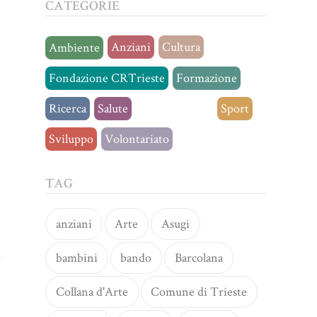
CATEGORIE
Anziani
Cultura
Ambiente
Fondazione CRTrieste
Formazione
Ricerca
Salute
Senza categoria
Sport
Sviluppo
Volontariato
TAG
anziani
Arte
Asugi
bambini
bando
Barcolana
Collana d'Arte
Comune di Trieste