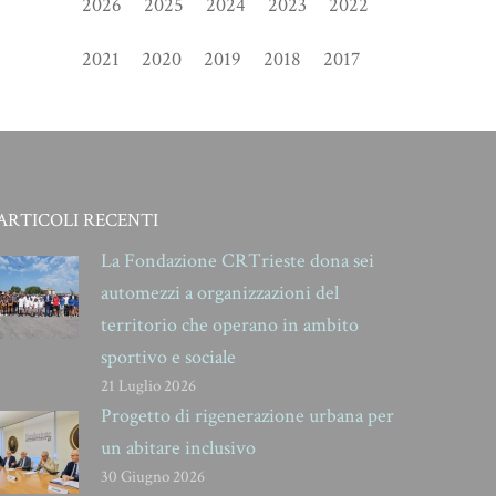
2026
2025
2024
2023
2022
2021
2020
2019
2018
2017
ARTICOLI RECENTI
La Fondazione CRTrieste dona sei
automezzi a organizzazioni del
territorio che operano in ambito
sportivo e sociale
21 Luglio 2026
Progetto di rigenerazione urbana per
un abitare inclusivo
30 Giugno 2026