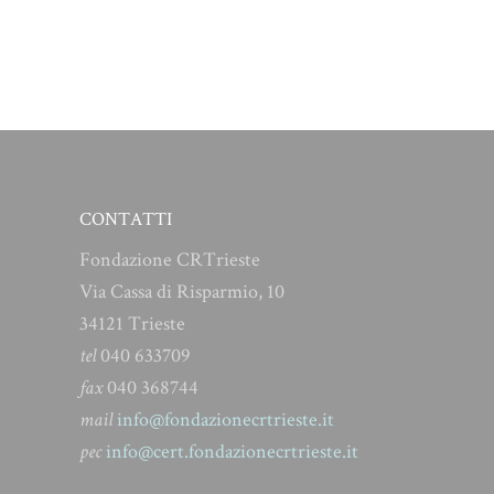
CONTATTI
Fondazione CRTrieste
Via Cassa di Risparmio, 10
34121 Trieste
tel
040 633709
fax
040 368744
mail
info@fondazionecrtrieste.it
pec
info@cert.fondazionecrtrieste.it