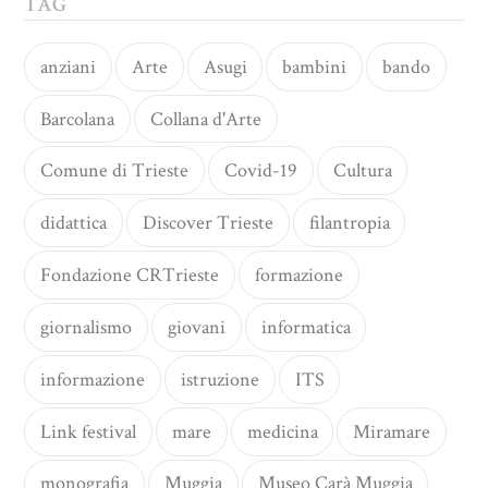
TAG
anziani
Arte
Asugi
bambini
bando
Barcolana
Collana d'Arte
Comune di Trieste
Covid-19
Cultura
didattica
Discover Trieste
filantropia
Fondazione CRTrieste
formazione
giornalismo
giovani
informatica
informazione
istruzione
ITS
Link festival
mare
medicina
Miramare
monografia
Muggia
Museo Carà Muggia