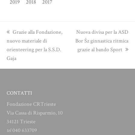
2019
2018
2017
previous
next
Grazie alla Fondazione,
Nuova divisa per la ASD
post:
post:
nuovo materiale di
Bor Šz ginnastica ritmica
orienteering per la S.S.D.
grazie al bando Sport
Gaja
CONTATTI
Fondazione CRTrieste
Via Cassa di Risparmio, 10
34121 Trieste
tel
040 633709