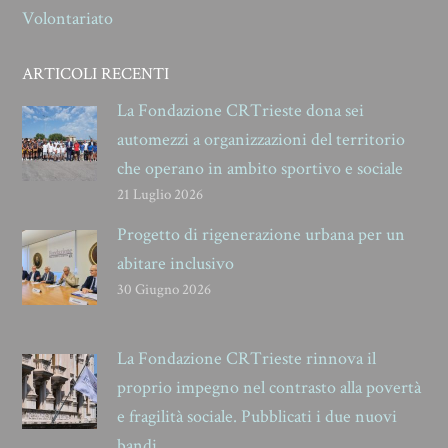
Volontariato
ARTICOLI RECENTI
La Fondazione CRTrieste dona sei
automezzi a organizzazioni del territorio
che operano in ambito sportivo e sociale
21 Luglio 2026
Progetto di rigenerazione urbana per un
abitare inclusivo
30 Giugno 2026
La Fondazione CRTrieste rinnova il
proprio impegno nel contrasto alla povertà
e fragilità sociale. Pubblicati i due nuovi
bandi.