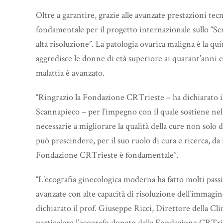
Oltre a garantire, grazie alle avanzate prestazioni te
fondamentale per il progetto internazionale sullo “S
alta risoluzione”. La patologia ovarica maligna è la qu
aggredisce le donne di età superiore ai quarant’anni 
malattia è avanzato.
“Ringrazio la Fondazione CRTrieste – ha dichiarato i
Scannapieco – per l’impegno con il quale sostiene ne
necessarie a migliorare la qualità della cure non sol
può prescindere, per il suo ruolo di cura e ricerca, da
Fondazione CRTrieste è fondamentale”.
“L’ecografia ginecologica moderna ha fatto molti passi
avanzate con alte capacità di risoluzione dell’immag
dichiarato il prof. Giuseppe Ricci, Direttore della Cli
particolare l’ecografo donato dalla Fondazione CRTri