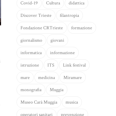
Covid-19
Cultura
didattica
Discover Trieste
filantropia
Fondazione CRTrieste
formazione
giornalismo
giovani
informatica
informazione
i
istruzione
ITS
Link festival
mare
medicina
Miramare
monografia
Muggia
Museo Carà Muggia
musica
ù
operatori sanitari
prevenzione