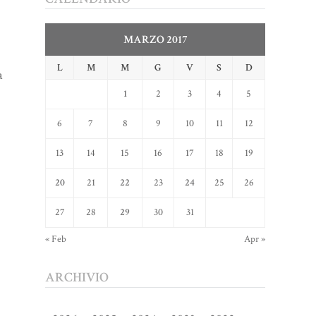
MARZO 2017
L
M
M
G
V
S
D
a
1
2
3
4
5
6
7
8
9
10
11
12
13
14
15
16
17
18
19
20
21
22
23
24
25
26
27
28
29
30
31
« Feb
Apr »
ARCHIVIO