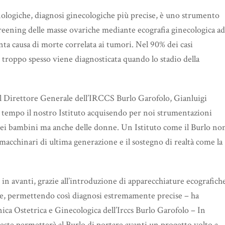
cnologiche, diagnosi ginecologiche più precise, è uno strumento
creening delle masse ovariche mediante ecografia ginecologica ad
inta causa di morte correlata ai tumori. Nel 90% dei casi
e troppo spesso viene diagnosticata quando lo stadio della
l Direttore Generale dell’IRCCS Burlo Garofolo, Gianluigi
l tempo il nostro Istituto acquisendo per noi strumentazioni
o dei bambini ma anche delle donne. Un Istituto come il Burlo no
 macchinari di ultima generazione e il sostegno di realtà come la
 in avanti, grazie all’introduzione di apparecchiature ecografich
ine, permettendo così diagnosi estremamente precise – ha
nica Ostetrica e Ginecologica dell’Irccs Burlo Garofolo – In
este permetterà al Burlo di portare avanti un progetto volto a