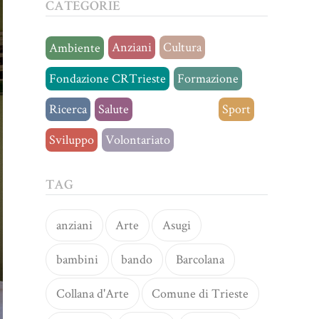
CATEGORIE
Anziani
Cultura
Ambiente
Fondazione CRTrieste
Formazione
Ricerca
Salute
Senza categoria
Sport
Sviluppo
Volontariato
TAG
anziani
Arte
Asugi
bambini
bando
Barcolana
Collana d'Arte
Comune di Trieste