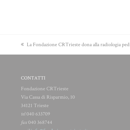
previous
La Fondazione CRTrieste dona alla radiologia pedia
post:
CONTATTI
Fondazione CRTrieste
Via Cassa di Risparmio, 10
34121 Trieste
tel
040 633709
fax
040 368744