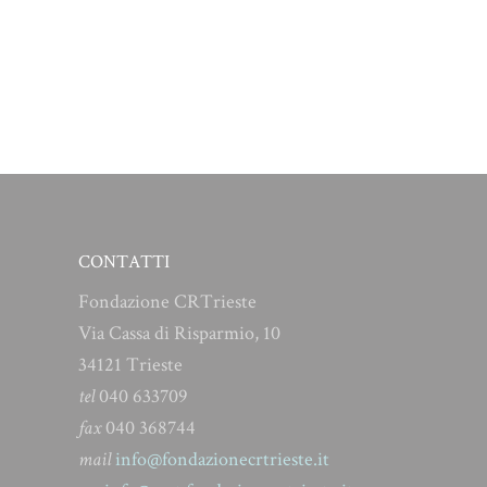
CONTATTI
Fondazione CRTrieste
Via Cassa di Risparmio, 10
34121 Trieste
tel
040 633709
fax
040 368744
mail
info@fondazionecrtrieste.it