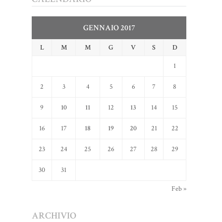
GENNAIO 2017
L
M
M
G
V
S
D
1
2
3
4
5
6
7
8
9
10
11
12
13
14
15
16
17
18
19
20
21
22
23
24
25
26
27
28
29
30
31
Feb »
ARCHIVIO