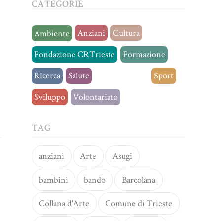
CATEGORIE
Anziani
Cultura
Ambiente
Fondazione CRTrieste
Formazione
Ricerca
Salute
Senza categoria
Sport
Sviluppo
Volontariato
TAG
anziani
Arte
Asugi
bambini
bando
Barcolana
Collana d'Arte
Comune di Trieste