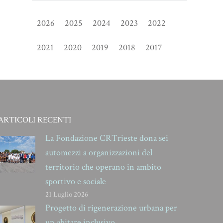
2026
2025
2024
2023
2022
2021
2020
2019
2018
2017
ARTICOLI RECENTI
La Fondazione CRTrieste dona sei
automezzi a organizzazioni del
territorio che operano in ambito
sportivo e sociale
21 Luglio 2026
Progetto di rigenerazione urbana per
un abitare inclusivo