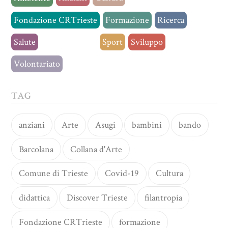
Fondazione CRTrieste
Formazione
Ricerca
Salute
Senza categoria
Sport
Sviluppo
Volontariato
TAG
anziani
Arte
Asugi
bambini
bando
Barcolana
Collana d'Arte
Comune di Trieste
Covid-19
Cultura
didattica
Discover Trieste
filantropia
Fondazione CRTrieste
formazione