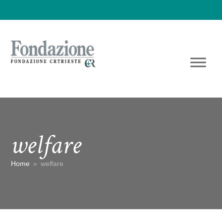
welfare
Home
»
welfare