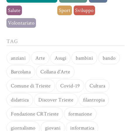
Salute
Senza categoria
Sport
Sviluppo
Volontariato
TAG
anziani
Arte
Asugi
bambini
bando
Barcolana
Collana d'Arte
Comune di Trieste
Covid-19
Cultura
didattica
Discover Trieste
filantropia
Fondazione CRTrieste
formazione
giornalismo
giovani
informatica