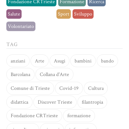
Fondazione CRTrieste
Formazione
Ricerca
Salute
Senza categoria
Sport
Sviluppo
Volontariato
TAG
anziani
Arte
Asugi
bambini
bando
Barcolana
Collana d'Arte
Comune di Trieste
Covid-19
Cultura
didattica
Discover Trieste
filantropia
Fondazione CRTrieste
formazione