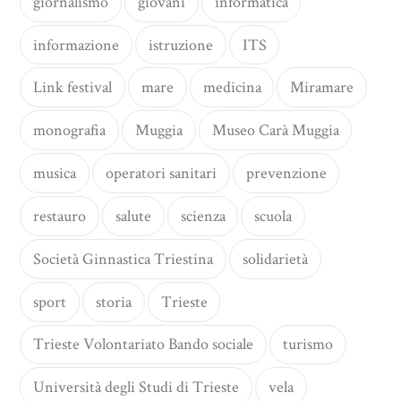
giornalismo
giovani
informatica
informazione
istruzione
ITS
Link festival
mare
medicina
Miramare
monografia
Muggia
Museo Carà Muggia
musica
operatori sanitari
prevenzione
restauro
salute
scienza
scuola
Società Ginnastica Triestina
solidarietà
sport
storia
Trieste
Trieste Volontariato Bando sociale
turismo
Università degli Studi di Trieste
vela