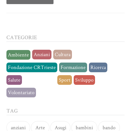
CATEGORIE
Anziani
Cultura
Ambiente
Fondazione CRTrieste
Formazione
Ricerca
Salute
Senza categoria
Sport
Sviluppo
Volontariato
TAG
anziani
Arte
Asugi
bambini
bando