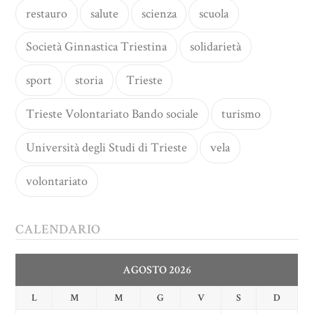
restauro
salute
scienza
scuola
Società Ginnastica Triestina
solidarietà
sport
storia
Trieste
Trieste Volontariato Bando sociale
turismo
Università degli Studi di Trieste
vela
volontariato
CALENDARIO
AGOSTO 2026
L
M
M
G
V
S
D