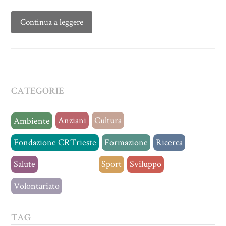
Continua a leggere
CATEGORIE
Anziani
Cultura
Ambiente
Fondazione CRTrieste
Formazione
Ricerca
Salute
Senza categoria
Sport
Sviluppo
Volontariato
TAG