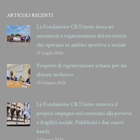
ARTICOLI RECENTI
La Fondazione CRTrieste dona sei
automezzi a organizzazioni del territorio
che operano in ambito sportivo e sociale
21 Luglio 2026
Progetto di rigenerazione urbana per un
abitare inclusivo
30 Giugno 2026
La Fondazione CRTrieste rinnova il
proprio impegno nel contrasto alla povertà
e fragilità sociale. Pubblicati i due nuovi
bandi.
3 Giugno 2026