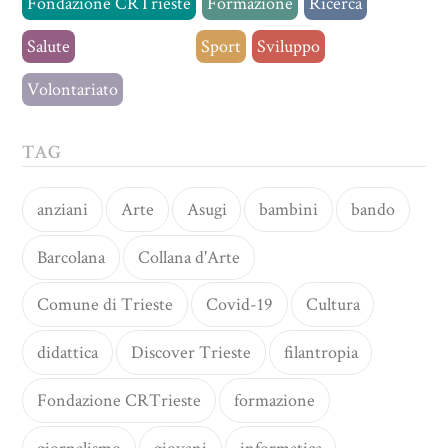
Fondazione CRTrieste
Formazione
Ricerca
Salute
Senza categoria
Sport
Sviluppo
Volontariato
TAG
anziani
Arte
Asugi
bambini
bando
Barcolana
Collana d'Arte
Comune di Trieste
Covid-19
Cultura
didattica
Discover Trieste
filantropia
Fondazione CRTrieste
formazione