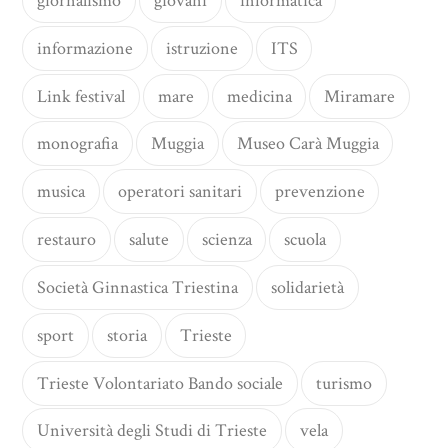
giornalismo
giovani
informatica
informazione
istruzione
ITS
Link festival
mare
medicina
Miramare
monografia
Muggia
Museo Carà Muggia
musica
operatori sanitari
prevenzione
restauro
salute
scienza
scuola
Società Ginnastica Triestina
solidarietà
sport
storia
Trieste
Trieste Volontariato Bando sociale
turismo
Università degli Studi di Trieste
vela