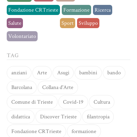
Fondazione CRTrieste
Formazione
Ricerca
Salute
Senza categoria
Sport
Sviluppo
Volontariato
TAG
anziani
Arte
Asugi
bambini
bando
Barcolana
Collana d'Arte
Comune di Trieste
Covid-19
Cultura
didattica
Discover Trieste
filantropia
Fondazione CRTrieste
formazione