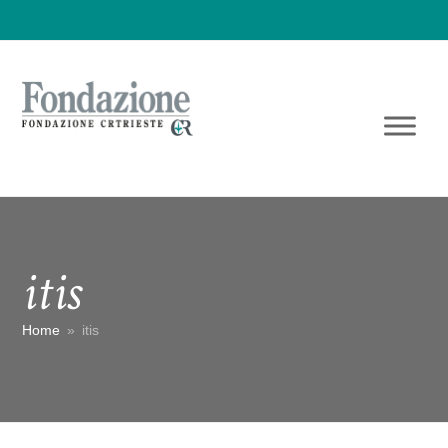
itis
Home
»
itis